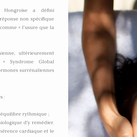
e Hongroise a défini
 réponse non spécifique
i comme « l’usure que la
nienne, ultérieurement
 « Syndrome Global
hormones surrénaliennes
s :
l'équilibre rythmique ;
ysiologique d'y remédier.
cohérence cardiaque et le