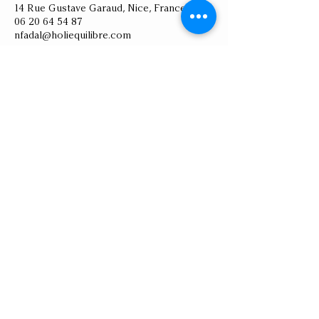
14 Rue Gustave Garaud, Nice, France
06 20 64 54 87
nfadal@holiequilibre.com
Mentions Légales
Conditions générales de vente
Politique de Confidentialité
L’ensemble des techniques décrites sur ce site sont
effectuées après des formations certifiantes. En aucun cas
elles ne peuvent remplacer les méthodes médicales
conventionnelles.
© 2023 - Design Web: MK MARKETING